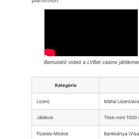
platformon.
Bemutató videó a LVBet casino játékmen
Kategória
Licenc
Máltai Lizenciáva
Játékok
Több mint 1000 s
Fizetési Módok
Bankkártya (Visa/