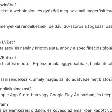
aszinóba?
éseket a weboldalon, és győződj meg az email megerősítésrő
ényekkel rendelkeznek, például 30-szoros a fogadási össze
a LVBet?
alások és néhány kriptovaluta, ahogy a specifikációs tábláz
LVBet-en?
 fizetési módtól. E-pénztárcák leggyorsabbak, banki átuta
ással rendelkezik, amely magas szintű adatvédelmet biztosí
obilalkalmazást?
Apple App Store-ban vagy Google Play Áruházban, és telep
avam?
 a bejelentkezési oldalon, és kövesd az email-ben kapott ut