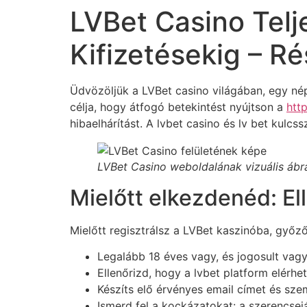
LVBet Casino Telj
Kifizetésekig – R
Üdvözöljük a LVBet casino világában, egy né
célja, hogy átfogó betekintést nyújtson a
http
hibaelhárítást. A lvbet casino és lv bet kul
LVBet Casino weboldalának vizuális ábráz
Mielőtt elkezdenéd: El
Mielőtt regisztrálsz a LVBet kaszinóba, győz
Legalább 18 éves vagy, és jogosult vag
Ellenőrizd, hogy a lvbet platform elérh
Készíts elő érvényes email címet és sz
Ismerd fel a kockázatokat: a szerencsej