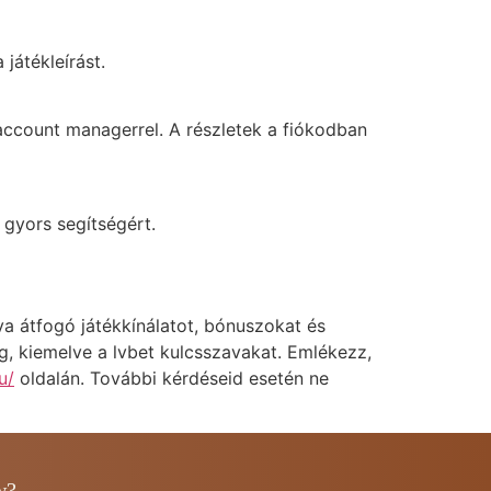
játékleírást.
ccount managerrel. A részletek a fiókodban
 gyors segítségért.
a átfogó játékkínálatot, bónuszokat és
ig, kiemelve a lvbet kulcsszavakat. Emlékezz,
u/
oldalán. További kérdéseid esetén ne
w?