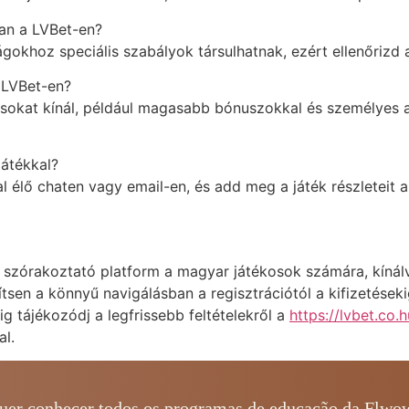
an a LVBet-en?
okhoz speciális szabályok társulhatnak, ezért ellenőrizd a 
 LVBet-en?
sokat kínál, például magasabb bónuszokkal és személyes a
átékkal?
l élő chaten vagy email-en, és add meg a játék részleteit a
 szórakoztató platform a magyar játékosok számára, kínálv
ítsen a könnyű navigálásban a regisztrációtól a kifizetések
ig tájékozódj a legfrissebb feltételekről a
https://lvbet.co.h
al.
uer conhecer todos os programas de educação da Flwo