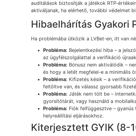
auditálások biztosítják a játékok RTP-értékei
aktiváljanak, ha elérhető, további védelmet bi
Hibaelhárítás Gyakori
Ha problémába ütközik a LVBet-en, itt van n
Probléma:
Bejelentkezési hiba – a jelszó
az ügyfélszolgálattal a verifikáció újraa
Probléma:
Bónusz nem aktiválódik – nem t
és hogy a letét megfelel-e a minimális 
Probléma:
Kifizetés késik – a verifikác
feltöltve van, és válassz gyorsabb fizet
Probléma:
Játék nem tölt be – interne
gyorsítótárát, vagy használd a mobilalk
Probléma:
Fiók felfüggesztve – gyanús 
helyreállítási eljárásokhoz.
Kiterjesztett GYIK (8-