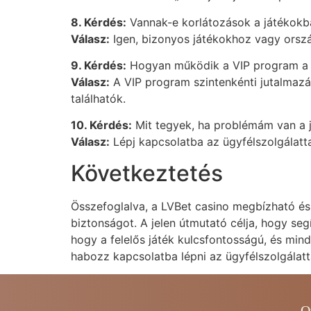
8. Kérdés:
Vannak-e korlátozások a játékokb
Válasz:
Igen, bizonyos játékokhoz vagy ország
9. Kérdés:
Hogyan működik a VIP program a
Válasz:
A VIP program szintenkénti jutalmazá
találhatók.
10. Kérdés:
Mit tegyek, ha problémám van a j
Válasz:
Lépj kapcsolatba az ügyfélszolgálatta
Következtetés
Összefoglalva, a LVBet casino megbízható és
biztonságot. A jelen útmutató célja, hogy seg
hogy a felelős játék kulcsfontosságú, és mind
habozz kapcsolatba lépni az ügyfélszolgálatt
Q