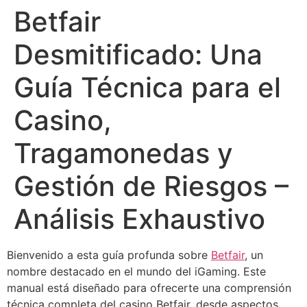
Betfair
Desmitificado: Una
Guía Técnica para el
Casino,
Tragamonedas y
Gestión de Riesgos –
Análisis Exhaustivo
Bienvenido a esta guía profunda sobre
Betfair
, un
nombre destacado en el mundo del iGaming. Este
manual está diseñado para ofrecerte una comprensión
técnica completa del casino Betfair, desde aspectos