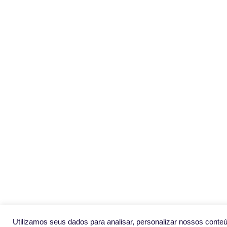
Utilizamos seus dados para analisar, personalizar nossos conte