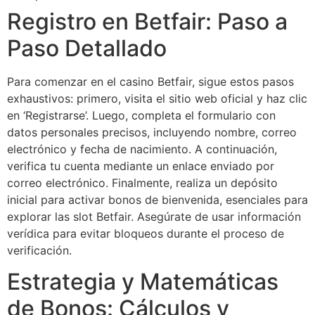
Registro en Betfair: Paso a
Paso Detallado
Para comenzar en el casino Betfair, sigue estos pasos
exhaustivos: primero, visita el sitio web oficial y haz clic
en ‘Registrarse’. Luego, completa el formulario con
datos personales precisos, incluyendo nombre, correo
electrónico y fecha de nacimiento. A continuación,
verifica tu cuenta mediante un enlace enviado por
correo electrónico. Finalmente, realiza un depósito
inicial para activar bonos de bienvenida, esenciales para
explorar las slot Betfair. Asegúrate de usar información
verídica para evitar bloqueos durante el proceso de
verificación.
Estrategia y Matemáticas
de Bonos: Cálculos y