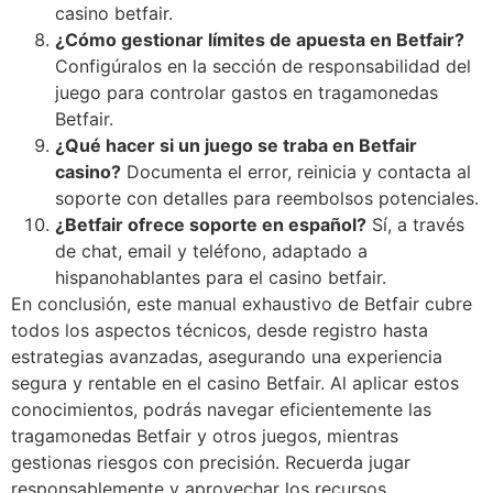
casino betfair.
¿Cómo gestionar límites de apuesta en Betfair?
Configúralos en la sección de responsabilidad del
juego para controlar gastos en tragamonedas
Betfair.
¿Qué hacer si un juego se traba en Betfair
casino?
Documenta el error, reinicia y contacta al
soporte con detalles para reembolsos potenciales.
¿Betfair ofrece soporte en español?
Sí, a través
de chat, email y teléfono, adaptado a
hispanohablantes para el casino betfair.
En conclusión, este manual exhaustivo de Betfair cubre
todos los aspectos técnicos, desde registro hasta
estrategias avanzadas, asegurando una experiencia
segura y rentable en el casino Betfair. Al aplicar estos
conocimientos, podrás navegar eficientemente las
tragamonedas Betfair y otros juegos, mientras
gestionas riesgos con precisión. Recuerda jugar
responsablemente y aprovechar los recursos