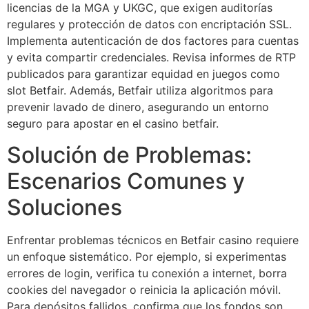
licencias de la MGA y UKGC, que exigen auditorías
regulares y protección de datos con encriptación SSL.
Implementa autenticación de dos factores para cuentas
y evita compartir credenciales. Revisa informes de RTP
publicados para garantizar equidad en juegos como
slot Betfair. Además, Betfair utiliza algoritmos para
prevenir lavado de dinero, asegurando un entorno
seguro para apostar en el casino betfair.
Solución de Problemas:
Escenarios Comunes y
Soluciones
Enfrentar problemas técnicos en Betfair casino requiere
un enfoque sistemático. Por ejemplo, si experimentas
errores de login, verifica tu conexión a internet, borra
cookies del navegador o reinicia la aplicación móvil.
Para depósitos fallidos, confirma que los fondos son