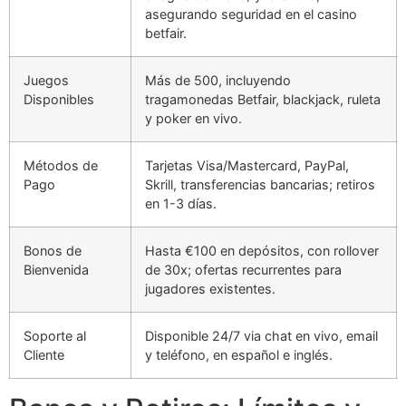
asegurando seguridad en el casino
betfair.
Juegos
Más de 500, incluyendo
Disponibles
tragamonedas Betfair, blackjack, ruleta
y poker en vivo.
Métodos de
Tarjetas Visa/Mastercard, PayPal,
Pago
Skrill, transferencias bancarias; retiros
en 1-3 días.
Bonos de
Hasta €100 en depósitos, con rollover
Bienvenida
de 30x; ofertas recurrentes para
jugadores existentes.
Soporte al
Disponible 24/7 via chat en vivo, email
Cliente
y teléfono, en español e inglés.