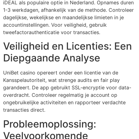
iDEAL als populaire optie in Nederland. Opnames duren
1-3 werkdagen, afhankelijk van de methode. Controleer
dagelijkse, wekelijkse en maandelijkse limieten in je
accountinstellingen. Voor veiligheid, gebruik
tweefactorauthenticatie voor transacties.
Veiligheid en Licenties: Een
Diepgaande Analyse
UniBet casino opereert onder een licentie van de
Kansspelautoriteit, wat strenge audits en fair play
garandeert. De app gebruikt SSL-encryptie voor data-
overdracht. Controleer regelmatig je account op
ongebruikelijke activiteiten en rapporteer verdachte
transacties direct.
Probleemoplossing:
Veelvoorkomende