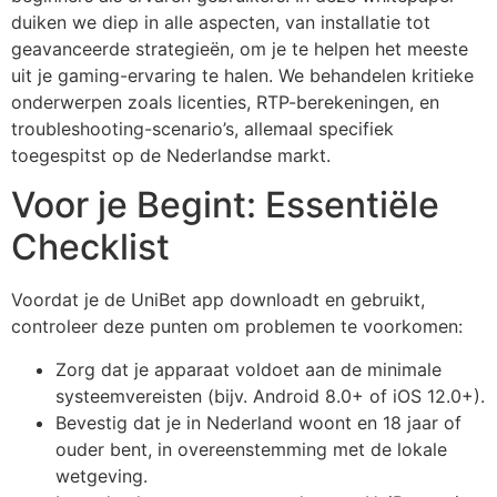
duiken we diep in alle aspecten, van installatie tot
geavanceerde strategieën, om je te helpen het meeste
uit je gaming-ervaring te halen. We behandelen kritieke
onderwerpen zoals licenties, RTP-berekeningen, en
troubleshooting-scenario’s, allemaal specifiek
toegespitst op de Nederlandse markt.
Voor je Begint: Essentiële
Checklist
Voordat je de UniBet app downloadt en gebruikt,
controleer deze punten om problemen te voorkomen:
Zorg dat je apparaat voldoet aan de minimale
systeemvereisten (bijv. Android 8.0+ of iOS 12.0+).
Bevestig dat je in Nederland woont en 18 jaar of
ouder bent, in overeenstemming met de lokale
wetgeving.