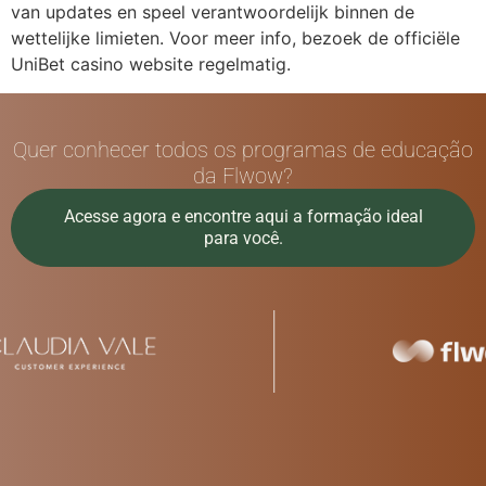
van updates en speel verantwoordelijk binnen de
wettelijke limieten. Voor meer info, bezoek de officiële
UniBet casino website regelmatig.
Quer conhecer todos os programas de educação
da Flwow?
Acesse agora e encontre aqui a formação ideal
para você.