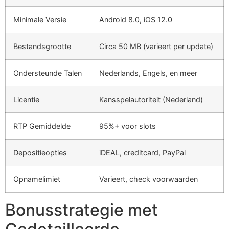
Minimale Versie
Android 8.0, iOS 12.0
Bestandsgrootte
Circa 50 MB (varieert per update)
Ondersteunde Talen
Nederlands, Engels, en meer
Licentie
Kansspelautoriteit (Nederland)
RTP Gemiddelde
95%+ voor slots
Depositieopties
iDEAL, creditcard, PayPal
Opnamelimiet
Varieert, check voorwaarden
Bonusstrategie met