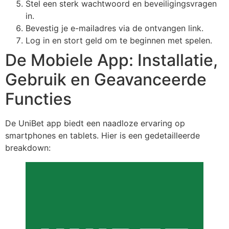
Stel een sterk wachtwoord en beveiligingsvragen
in.
Bevestig je e-mailadres via de ontvangen link.
Log in en stort geld om te beginnen met spelen.
De Mobiele App: Installatie,
Gebruik en Geavanceerde
Functies
De UniBet app biedt een naadloze ervaring op
smartphones en tablets. Hier is een gedetailleerde
breakdown: