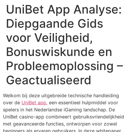
UniBet App Analyse:
Diepgaande Gids
voor Veiligheid,
Bonuswiskunde en
Probleemoplossing –
Geactualiseerd
Welkom bij deze uitgebreide technische handleiding
over de
UniBet app
, een essentieel hulpmiddel voor
spelers in het Nederlandse iGaming landschap. De
UniBet casino-app combineert gebruiksvriendelijkheid
met geavanceerde functies, ontworpen voor zowel
beginners als ervaren gebruikers. In deze whitepaper