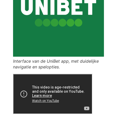
Interface van de UniBet app, met duidelijke
navigatie en spelopties.