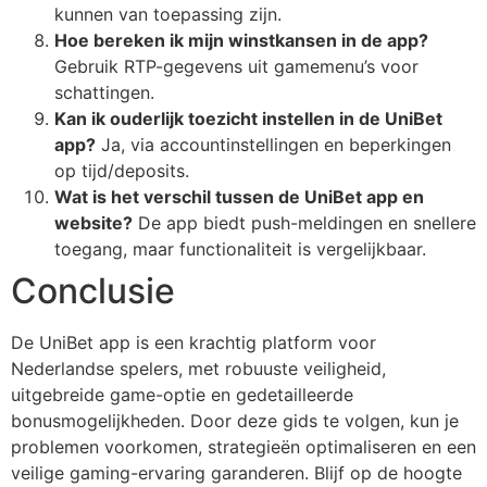
kunnen van toepassing zijn.
Hoe bereken ik mijn winstkansen in de app?
Gebruik RTP-gegevens uit gamemenu’s voor
schattingen.
Kan ik ouderlijk toezicht instellen in de UniBet
app?
Ja, via accountinstellingen en beperkingen
op tijd/deposits.
Wat is het verschil tussen de UniBet app en
website?
De app biedt push-meldingen en snellere
toegang, maar functionaliteit is vergelijkbaar.
Conclusie
De UniBet app is een krachtig platform voor
Nederlandse spelers, met robuuste veiligheid,
uitgebreide game-optie en gedetailleerde
bonusmogelijkheden. Door deze gids te volgen, kun je
problemen voorkomen, strategieën optimaliseren en een
veilige gaming-ervaring garanderen. Blijf op de hoogte