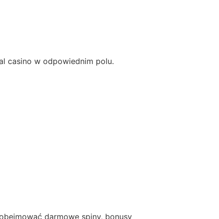
al casino w odpowiednim polu.
że obejmować darmowe spiny, bonusy