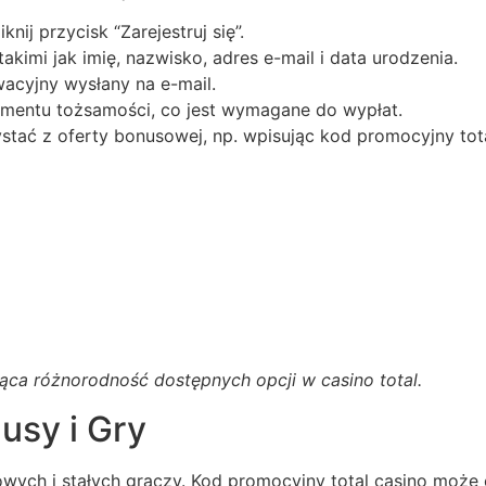
liknij przycisk “Zarejestruj się”.
kimi jak imię, nazwisko, adres e-mail i data urodzenia.
wacyjny wysłany na e-mail.
kumentu tożsamości, co jest wymagane do wypłat.
stać z oferty bonusowej, np. wpisując kod promocyjny tot
jąca różnorodność dostępnych opcji w casino total.
usy i Gry
 nowych i stałych graczy. Kod promocyjny total casino mo