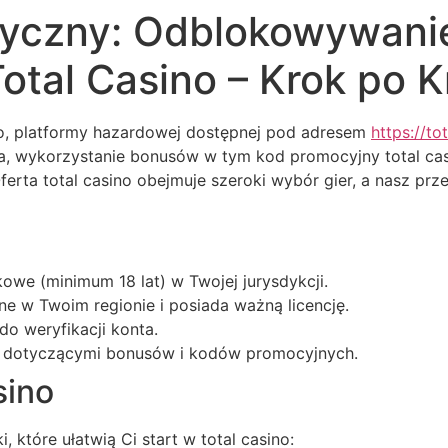
tyczny: Odblokowywan
tal Casino – Krok po K
no, platformy hazardowej dostępnej pod adresem
https://to
cja, wykorzystanie bonusów w tym kod promocyjny total ca
erta total casino obejmuje szeroki wybór gier, a nasz prz
we (minimum 18 lat) w Twojej jurysdykcji.
pne w Twoim regionie i posiada ważną licencję.
o weryfikacji konta.
za dotyczącymi bonusów i kodów promocyjnych.
sino
 które ułatwią Ci start w total casino: