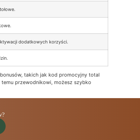
tołowe.
nkowe.
aktywacji dodatkowych korzyści.
zin.
 bonusów, takich jak kod promocyjny total
ęki temu przewodnikowi, możesz szybko
w?