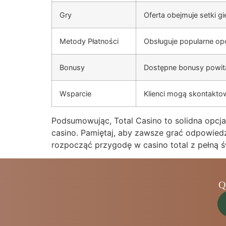
Gry
Oferta obejmuje setki g
Metody Płatności
Obsługuje popularne opcj
Bonusy
Dostępne bonusy powital
Wsparcie
Klienci mogą skontaktow
Podsumowując, Total Casino to solidna opcja
casino. Pamiętaj, aby zawsze grać odpowiedz
rozpocząć przygodę w casino total z pełną
Q