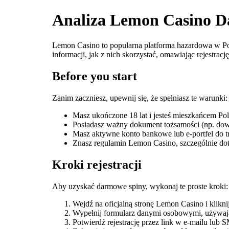
Analiza Lemon Casino Da
Lemon Casino to popularna platforma hazardowa w Pol
informacji, jak z nich skorzystać, omawiając rejestr
Before you start
Zanim zaczniesz, upewnij się, że spełniasz te warunki:
Masz ukończone 18 lat i jesteś mieszkańcem Pol
Posiadasz ważny dokument tożsamości (np. dowó
Masz aktywne konto bankowe lub e-portfel do tr
Znasz regulamin Lemon Casino, szczególnie d
Kroki rejestracji
Aby uzyskać darmowe spiny, wykonaj te proste kroki:
Wejdź na oficjalną stronę Lemon Casino i kliknij 
Wypełnij formularz danymi osobowymi, używając
Potwierdź rejestrację przez link w e-mailu lub 