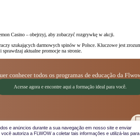
mon Casino – obejrzyj, aby zobaczyć rozgrywkę w akcji.
raczy szukających darmowych spinów w Polsce. Kluczowe jest zrozu
 sprawdzaj aktualne promocje na stronie.
uer conhecer todos os programas de educação da Flwo
Acesse agora e encontre aqui a formação ideal para você.
údos e anúncios durante a sua navegação em nosso site e enviar
 você autoriza a FLWOW a coletar tais informações e utilizá-las para