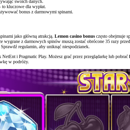
ywając swoich danych.
 to kluczowe dla wypłat.
aktywować bonus z darmowymi spinami.
pinami jako główną atrakcją.
Lemon casino bonus
często obejmuje sp
że wygrane z darmowych spinów muszą zostać obrócone 35 razy przed 
 Sprawdź regulamin, aby uniknąć niespodzianek.
 NetEnt i Pragmatic Play. Możesz grać przez przeglądarkę lub pobrać
rywkę w podróży.