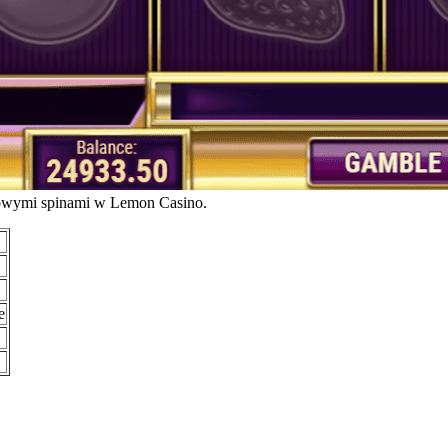
rmowymi spinami w Lemon Casino.
e