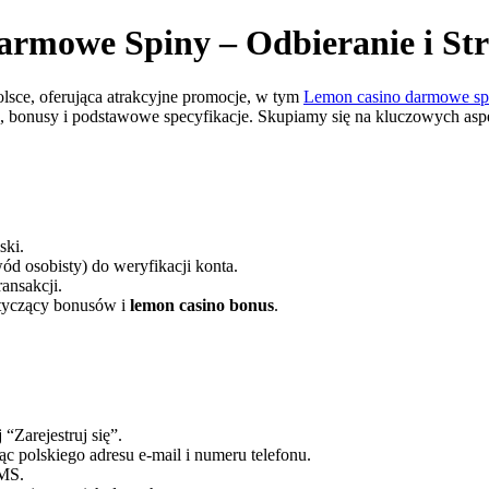
rmowe Spiny – Odbieranie i Stra
sce, oferująca atrakcyjne promocje, w tym
Lemon casino darmowe sp
ację, bonusy i podstawowe specyfikacje. Skupiamy się na kluczowych as
ski.
d osobisty) do weryfikacji konta.
ansakcji.
otyczący bonusów i
lemon casino bonus
.
“Zarejestruj się”.
 polskiego adresu e-mail i numeru telefonu.
SMS.