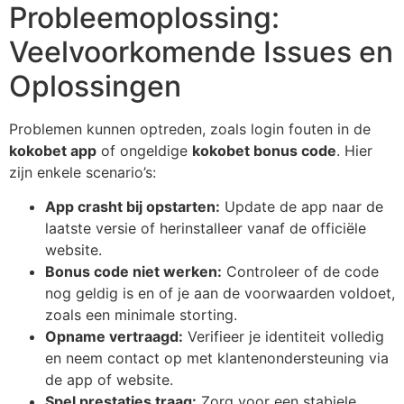
Probleemoplossing:
Veelvoorkomende Issues en
Oplossingen
Problemen kunnen optreden, zoals login fouten in de
kokobet app
of ongeldige
kokobet bonus code
. Hier
zijn enkele scenario’s:
App crasht bij opstarten:
Update de app naar de
laatste versie of herinstalleer vanaf de officiële
website.
Bonus code niet werken:
Controleer of de code
nog geldig is en of je aan de voorwaarden voldoet,
zoals een minimale storting.
Opname vertraagd:
Verifieer je identiteit volledig
en neem contact op met klantenondersteuning via
de app of website.
Spel prestaties traag:
Zorg voor een stabiele