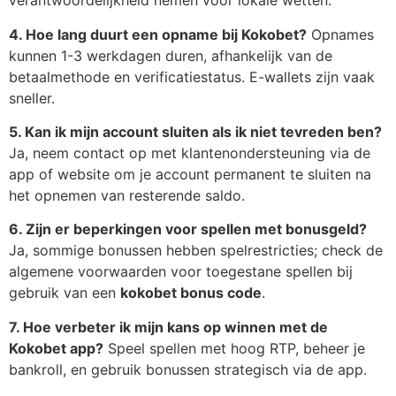
verantwoordelijkheid nemen voor lokale wetten.
4. Hoe lang duurt een opname bij Kokobet?
Opnames
kunnen 1-3 werkdagen duren, afhankelijk van de
betaalmethode en verificatiestatus. E-wallets zijn vaak
sneller.
5. Kan ik mijn account sluiten als ik niet tevreden ben?
Ja, neem contact op met klantenondersteuning via de
app of website om je account permanent te sluiten na
het opnemen van resterende saldo.
6. Zijn er beperkingen voor spellen met bonusgeld?
Ja, sommige bonussen hebben spelrestricties; check de
algemene voorwaarden voor toegestane spellen bij
gebruik van een
kokobet bonus code
.
7. Hoe verbeter ik mijn kans op winnen met de
Kokobet app?
Speel spellen met hoog RTP, beheer je
bankroll, en gebruik bonussen strategisch via de app.