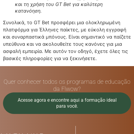
και τη χρήση του GT Bet για καλύτερη
κατανόηση.
Συνολικά, το GT Bet προσφέρει μια ολοκληρωμένη
πλατφόρμα για Έλληνες παίκτες, με εύκολη εγγραφή
και συναρπαστικά μπόνους. Είναι σημαντικό να παίζετε
υπεύθυνα και να ακολουθείτε τους κανόνες για μια
ασφαλή εμπειρία. Με αυτόν τον οδηγό, έχετε όλες τις
βασικές πληροφορίες για να ξεκινήσετε.
Quer conhecer todos os programas de educação
da Flwow?
Acesse agora e encontre aqui a formação ideal
para você.