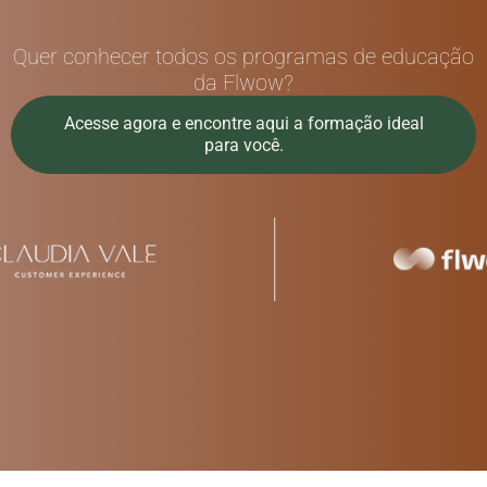
Quer conhecer todos os programas de educação
da Flwow?
Acesse agora e encontre aqui a formação ideal
para você.