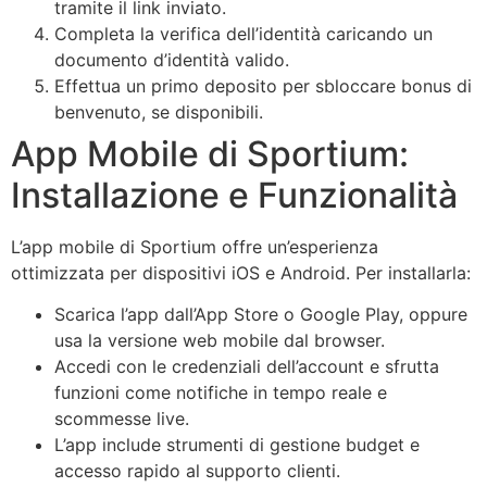
tramite il link inviato.
Completa la verifica dell’identità caricando un
documento d’identità valido.
Effettua un primo deposito per sbloccare bonus di
benvenuto, se disponibili.
App Mobile di Sportium:
Installazione e Funzionalità
L’app mobile di Sportium offre un’esperienza
ottimizzata per dispositivi iOS e Android. Per installarla:
Scarica l’app dall’App Store o Google Play, oppure
usa la versione web mobile dal browser.
Accedi con le credenziali dell’account e sfrutta
funzioni come notifiche in tempo reale e
scommesse live.
L’app include strumenti di gestione budget e
accesso rapido al supporto clienti.