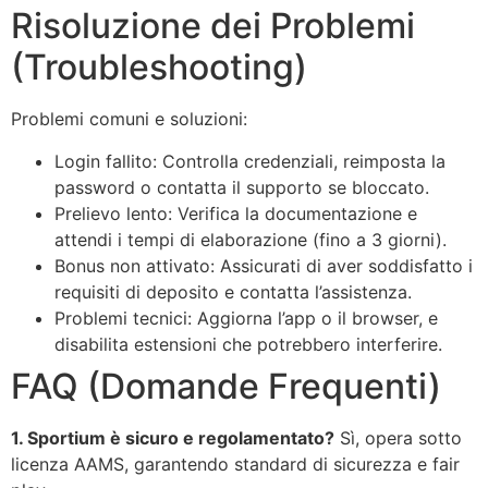
Risoluzione dei Problemi
(Troubleshooting)
Problemi comuni e soluzioni:
Login fallito: Controlla credenziali, reimposta la
password o contatta il supporto se bloccato.
Prelievo lento: Verifica la documentazione e
attendi i tempi di elaborazione (fino a 3 giorni).
Bonus non attivato: Assicurati di aver soddisfatto i
requisiti di deposito e contatta l’assistenza.
Problemi tecnici: Aggiorna l’app o il browser, e
disabilita estensioni che potrebbero interferire.
FAQ (Domande Frequenti)
1. Sportium è sicuro e regolamentato?
Sì, opera sotto
licenza AAMS, garantendo standard di sicurezza e fair