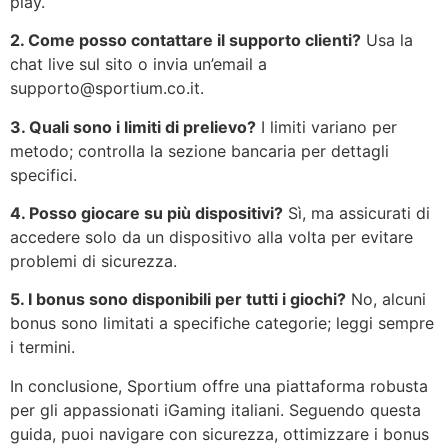
play.
2. Come posso contattare il supporto clienti?
Usa la
chat live sul sito o invia un’email a
supporto@sportium.co.it.
3. Quali sono i limiti di prelievo?
I limiti variano per
metodo; controlla la sezione bancaria per dettagli
specifici.
4. Posso giocare su più dispositivi?
Sì, ma assicurati di
accedere solo da un dispositivo alla volta per evitare
problemi di sicurezza.
5. I bonus sono disponibili per tutti i giochi?
No, alcuni
bonus sono limitati a specifiche categorie; leggi sempre
i termini.
In conclusione, Sportium offre una piattaforma robusta
per gli appassionati iGaming italiani. Seguendo questa
guida, puoi navigare con sicurezza, ottimizzare i bonus