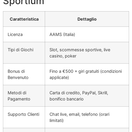
Sportium
Caratteristica
Dettaglio
Licenza
AAMS (Italia)
Tipi di Giochi
Slot, scommesse sportive, live
casino, poker
Bonus di
Fino a €500 + giri gratuiti (condizioni
Benvenuto
applicate)
Metodi di
Carta di credito, PayPal, Skrill,
Pagamento
bonifico bancario
Supporto Clienti
Chat live, email, telefono (orari
limitati)