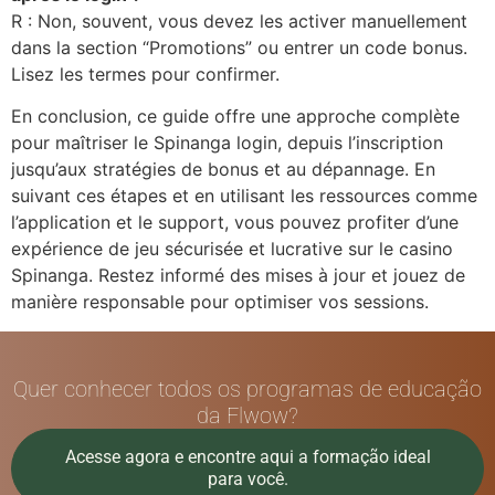
R : Non, souvent, vous devez les activer manuellement
dans la section “Promotions” ou entrer un code bonus.
Lisez les termes pour confirmer.
En conclusion, ce guide offre une approche complète
pour maîtriser le Spinanga login, depuis l’inscription
jusqu’aux stratégies de bonus et au dépannage. En
suivant ces étapes et en utilisant les ressources comme
l’application et le support, vous pouvez profiter d’une
expérience de jeu sécurisée et lucrative sur le casino
Spinanga. Restez informé des mises à jour et jouez de
manière responsable pour optimiser vos sessions.
Quer conhecer todos os programas de educação
da Flwow?
Acesse agora e encontre aqui a formação ideal
para você.