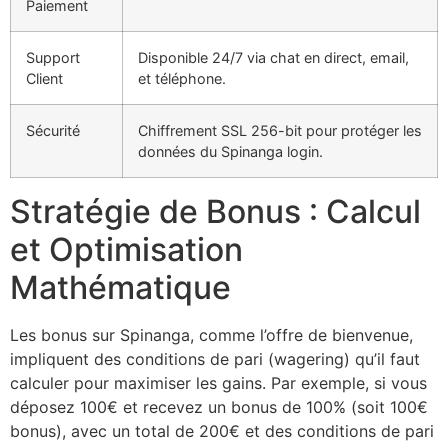
Paiement
Support
Disponible 24/7 via chat en direct, email,
Client
et téléphone.
Sécurité
Chiffrement SSL 256-bit pour protéger les
données du Spinanga login.
Stratégie de Bonus : Calcul
et Optimisation
Mathématique
Les bonus sur Spinanga, comme l’offre de bienvenue,
impliquent des conditions de pari (wagering) qu’il faut
calculer pour maximiser les gains. Par exemple, si vous
déposez 100€ et recevez un bonus de 100% (soit 100€
bonus), avec un total de 200€ et des conditions de pari