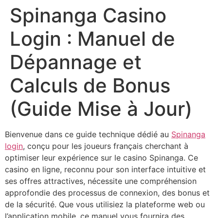
Spinanga Casino
Login : Manuel de
Dépannage et
Calculs de Bonus
(Guide Mise à Jour)
Bienvenue dans ce guide technique dédié au
Spinanga
login
, conçu pour les joueurs français cherchant à
optimiser leur expérience sur le casino Spinanga. Ce
casino en ligne, reconnu pour son interface intuitive et
ses offres attractives, nécessite une compréhension
approfondie des processus de connexion, des bonus et
de la sécurité. Que vous utilisiez la plateforme web ou
l’application mobile, ce manuel vous fournira des