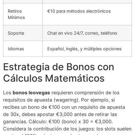
Retiros
€10 para métodos electrónicos
Mínimos
Soporte
Chat en vivo 24/7, correo, teléfono
Idiomas
Español, inglés, y múltiples opciones
Estrategia de Bonos con
Cálculos Matemáticos
Los
bonos leovegas
requieren comprensión de los
requisitos de apuesta (wagering). Por ejemplo, si
recibes un bono de €100 con un requisito de apuesta
de 30x, debes apostar €3,000 antes de retirar las
ganancias. Cálculo: €100 (bono) x 30 = €3,000.
Considera la contribución de los juegos: los slots suelen