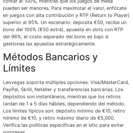
contar al 100%, mientras que los juegos de mesa
pueden ser menores. Para maximizar el valor, enfócate
en juegos con alta contribución y RTP (Return to Player)
superior al 95%. Un escenario: deposita €50, recibe un
bono del 100% (€50 extra), apuesta en slots con RTP
del 96%, el costo esperado del bono es bajo si
gestionas las apuestas estratégicamente.
Métodos Bancarios y
Límites
Leovegas soporta múltiples opciones: Visa/MasterCard,
PayPal, Skrill, Neteller y transferencias bancarias. Los
depósitos son instantáneos, mientras que los retiros
tardan de 1 a 5 días hábiles, dependiendo del método.
Los límites típicos son: depósito mínimo de €10, retiro
mínimo de €10, y retiro máximo diario de €5,000.
Verifica las políticas específicas en el sitio para evitar
sorpresas.