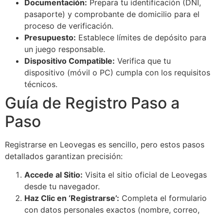
Documentación:
Prepara tu identificación (DNI,
pasaporte) y comprobante de domicilio para el
proceso de verificación.
Presupuesto:
Establece límites de depósito para
un juego responsable.
Dispositivo Compatible:
Verifica que tu
dispositivo (móvil o PC) cumpla con los requisitos
técnicos.
Guía de Registro Paso a
Paso
Registrarse en Leovegas es sencillo, pero estos pasos
detallados garantizan precisión:
Accede al Sitio:
Visita el sitio oficial de Leovegas
desde tu navegador.
Haz Clic en ‘Registrarse’:
Completa el formulario
con datos personales exactos (nombre, correo,