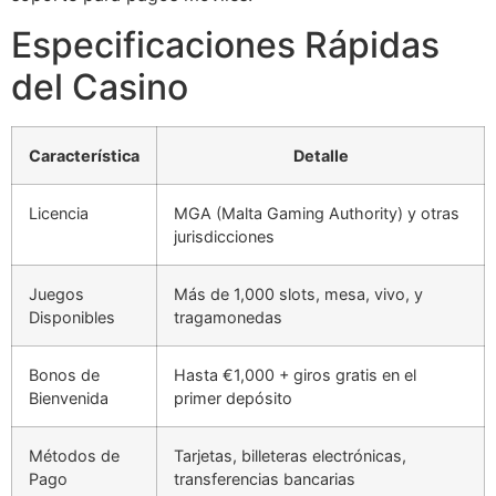
Especificaciones Rápidas
del Casino
Característica
Detalle
Licencia
MGA (Malta Gaming Authority) y otras
jurisdicciones
Juegos
Más de 1,000 slots, mesa, vivo, y
Disponibles
tragamonedas
Bonos de
Hasta €1,000 + giros gratis en el
Bienvenida
primer depósito
Métodos de
Tarjetas, billeteras electrónicas,
Pago
transferencias bancarias