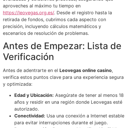
aproveches al máximo tu tiempo en
https://leovegas.org.es/
. Desde el registro hasta la
retirada de fondos, cubrimos cada aspecto con
precisión, incluyendo cálculos matemáticos y
escenarios de resolución de problemas.
Antes de Empezar: Lista de
Verificación
Antes de adentrarte en el
Leovegas online casino
,
verifica estos puntos clave para una experiencia segura
y optimizada:
Edad y Ubicación:
Asegúrate de tener al menos 18
años y residir en una región donde Leovegas esté
autorizado.
Conectividad:
Usa una conexión a Internet estable
para evitar interrupciones durante el juego.