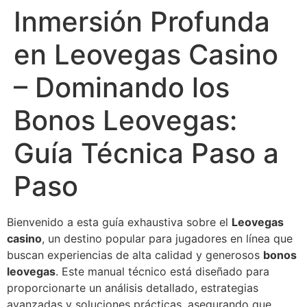
Inmersión Profunda
en Leovegas Casino
– Dominando los
Bonos Leovegas:
Guía Técnica Paso a
Paso
Bienvenido a esta guía exhaustiva sobre el
Leovegas
casino
, un destino popular para jugadores en línea que
buscan experiencias de alta calidad y generosos
bonos
leovegas
. Este manual técnico está diseñado para
proporcionarte un análisis detallado, estrategias
avanzadas y soluciones prácticas, asegurando que