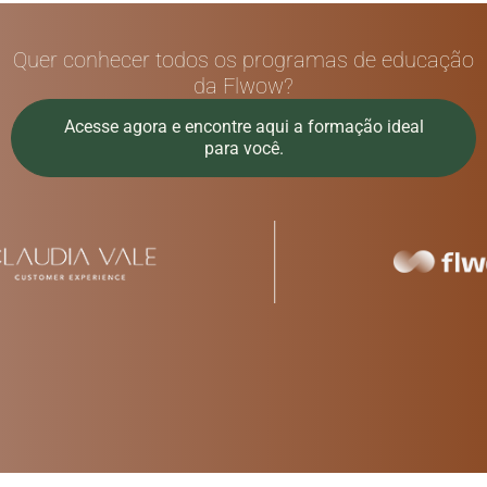
Quer conhecer todos os programas de educação
da Flwow?
Acesse agora e encontre aqui a formação ideal
para você.