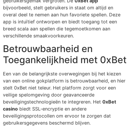
gebruikersgemak vergroten. De
0xBet app
bijvoorbeeld, stelt gebruikers in staat om altijd en
overal deel te nemen aan hun favoriete spellen. Deze
app is intuïtief ontworpen en biedt toegang tot een
breed scala aan spellen die tegemoetkomen aan
verschillende smaakvoorkeuren.
Betrouwbaarheid en
Toegankelijkheid met 0xBet
Een van de belangrijkste overwegingen bij het kiezen
van een online gokplatform is betrouwbaarheid, en hier
stelt 0xBet niet teleur. Het platform zorgt voor een
veilige spelomgeving door geavanceerde
beveiligingstechnologieën te integreren. Het
0xBet
casino
biedt SSL-encryptie en andere
beveiligingsprotocollen om ervoor te zorgen dat
gebruikersgegevens beschermd blijven.