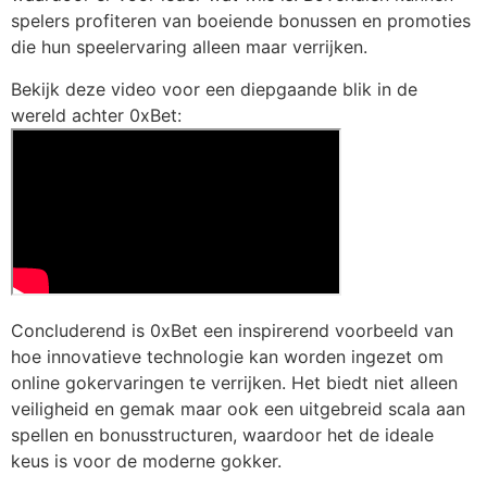
spelers profiteren van boeiende bonussen en promoties
die hun speelervaring alleen maar verrijken.
Bekijk deze video voor een diepgaande blik in de
wereld achter 0xBet:
Concluderend is 0xBet een inspirerend voorbeeld van
hoe innovatieve technologie kan worden ingezet om
online gokervaringen te verrijken. Het biedt niet alleen
veiligheid en gemak maar ook een uitgebreid scala aan
spellen en bonusstructuren, waardoor het de ideale
keus is voor de moderne gokker.