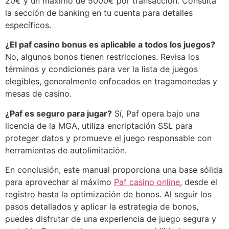
20€ y un máximo de 5000€ por transacción. Consulta
la sección de banking en tu cuenta para detalles
específicos.
¿El paf casino bonus es aplicable a todos los juegos?
No, algunos bonos tienen restricciones. Revisa los
términos y condiciones para ver la lista de juegos
elegibles, generalmente enfocados en tragamonedas y
mesas de casino.
¿Paf es seguro para jugar?
Sí, Paf opera bajo una
licencia de la MGA, utiliza encriptación SSL para
proteger datos y promueve el juego responsable con
herramientas de autolimitación.
En conclusión, este manual proporciona una base sólida
para aprovechar al máximo
Paf casino online
, desde el
registro hasta la optimización de bonos. Al seguir los
pasos detallados y aplicar la estrategia de bonos,
puedes disfrutar de una experiencia de juego segura y