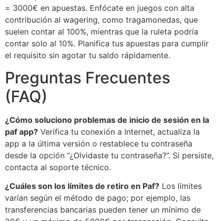
= 3000€ en apuestas. Enfócate en juegos con alta
contribución al wagering, como tragamonedas, que
suelen contar al 100%, mientras que la ruleta podría
contar solo al 10%. Planifica tus apuestas para cumplir
el requisito sin agotar tu saldo rápidamente.
Preguntas Frecuentes
(FAQ)
¿Cómo soluciono problemas de inicio de sesión en la
paf app?
Verifica tu conexión a Internet, actualiza la
app a la última versión o restablece tu contraseña
desde la opción “¿Olvidaste tu contraseña?”. Si persiste,
contacta al soporte técnico.
¿Cuáles son los límites de retiro en Paf?
Los límites
varían según el método de pago; por ejemplo, las
transferencias bancarias pueden tener un mínimo de