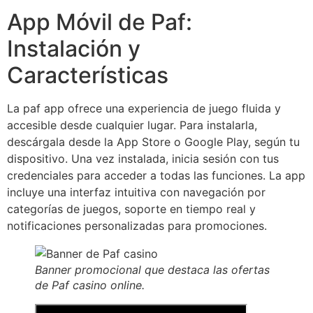
App Móvil de Paf:
Instalación y
Características
La paf app ofrece una experiencia de juego fluida y
accesible desde cualquier lugar. Para instalarla,
descárgala desde la App Store o Google Play, según tu
dispositivo. Una vez instalada, inicia sesión con tus
credenciales para acceder a todas las funciones. La app
incluye una interfaz intuitiva con navegación por
categorías de juegos, soporte en tiempo real y
notificaciones personalizadas para promociones.
Banner promocional que destaca las ofertas
de Paf casino online.