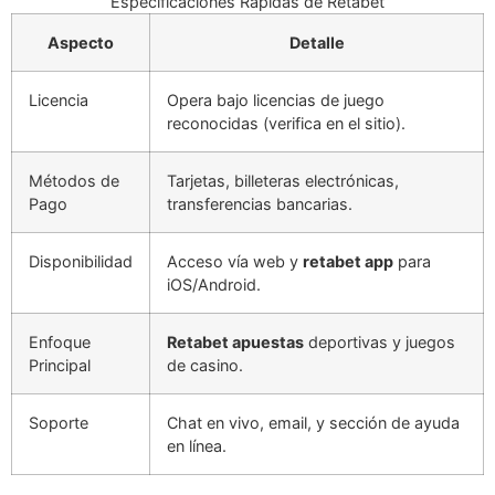
Especificaciones Rápidas de Retabet
Aspecto
Detalle
Licencia
Opera bajo licencias de juego
reconocidas (verifica en el sitio).
Métodos de
Tarjetas, billeteras electrónicas,
Pago
transferencias bancarias.
Disponibilidad
Acceso vía web y
retabet app
para
iOS/Android.
Enfoque
Retabet apuestas
deportivas y juegos
Principal
de casino.
Soporte
Chat en vivo, email, y sección de ayuda
en línea.