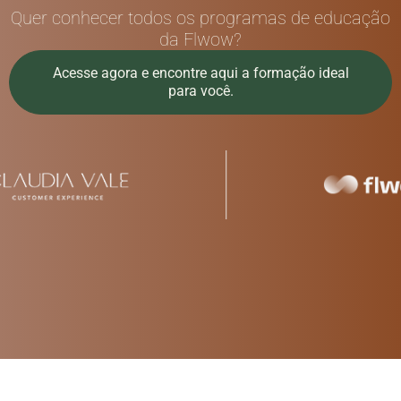
Quer conhecer todos os programas de educação
da Flwow?
Acesse agora e encontre aqui a formação ideal
para você.