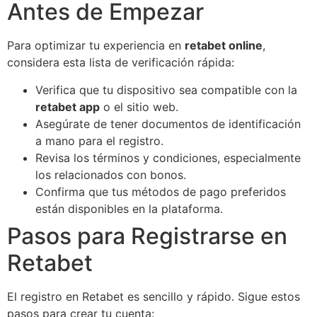
Antes de Empezar
Para optimizar tu experiencia en
retabet online
,
considera esta lista de verificación rápida:
Verifica que tu dispositivo sea compatible con la
retabet app
o el sitio web.
Asegúrate de tener documentos de identificación
a mano para el registro.
Revisa los términos y condiciones, especialmente
los relacionados con bonos.
Confirma que tus métodos de pago preferidos
están disponibles en la plataforma.
Pasos para Registrarse en
Retabet
El registro en Retabet es sencillo y rápido. Sigue estos
pasos para crear tu cuenta: