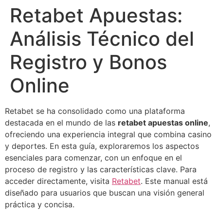
Retabet Apuestas:
Análisis Técnico del
Registro y Bonos
Online
Retabet se ha consolidado como una plataforma
destacada en el mundo de las
retabet apuestas online
,
ofreciendo una experiencia integral que combina casino
y deportes. En esta guía, exploraremos los aspectos
esenciales para comenzar, con un enfoque en el
proceso de registro y las características clave. Para
acceder directamente, visita
Retabet
. Este manual está
diseñado para usuarios que buscan una visión general
práctica y concisa.