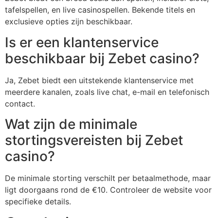
tafelspellen, en live casinospellen. Bekende titels en
exclusieve opties zijn beschikbaar.
Is er een klantenservice
beschikbaar bij Zebet casino?
Ja, Zebet biedt een uitstekende klantenservice met
meerdere kanalen, zoals live chat, e-mail en telefonisch
contact.
Wat zijn de minimale
stortingsvereisten bij Zebet
casino?
De minimale storting verschilt per betaalmethode, maar
ligt doorgaans rond de €10. Controleer de website voor
specifieke details.