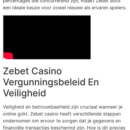
percentages die concurrerend zijn, maakt Zebet slots
een ideale keuze voor zowel nieuwe als ervaren spelers.
Zebet Casino
Vergunningsbeleid En
Veiligheid
Veiligheid en betrouwbaarheid zijn cruciaal wanneer je
online gokt. Zebet casino heeft verschillende stappen
ondernomen om ervoor te zorgen dat je gegevens en
financiële transacties beschermd zijn. Hoe is dit precies