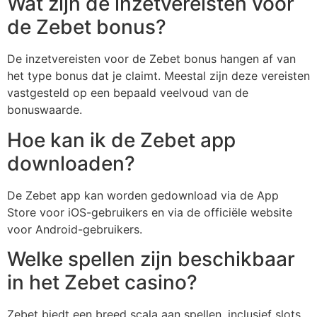
Wat zijn de inzetvereisten voor
de Zebet bonus?
De inzetvereisten voor de Zebet bonus hangen af van
het type bonus dat je claimt. Meestal zijn deze vereisten
vastgesteld op een bepaald veelvoud van de
bonuswaarde.
Hoe kan ik de Zebet app
downloaden?
De Zebet app kan worden gedownload via de App
Store voor iOS-gebruikers en via de officiële website
voor Android-gebruikers.
Welke spellen zijn beschikbaar
in het Zebet casino?
Zebet biedt een breed scala aan spellen, inclusief slots,