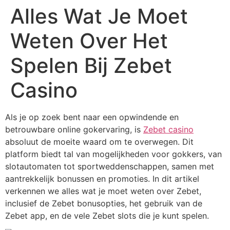
Alles Wat Je Moet
Weten Over Het
Spelen Bij Zebet
Casino
Als je op zoek bent naar een opwindende en
betrouwbare online gokervaring, is
Zebet casino
absoluut de moeite waard om te overwegen. Dit
platform biedt tal van mogelijkheden voor gokkers, van
slotautomaten tot sportweddenschappen, samen met
aantrekkelijk bonussen en promoties. In dit artikel
verkennen we alles wat je moet weten over Zebet,
inclusief de Zebet bonusopties, het gebruik van de
Zebet app, en de vele Zebet slots die je kunt spelen.