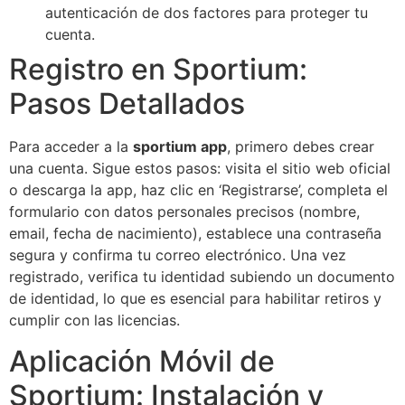
autenticación de dos factores para proteger tu
cuenta.
Registro en Sportium:
Pasos Detallados
Para acceder a la
sportium app
, primero debes crear
una cuenta. Sigue estos pasos: visita el sitio web oficial
o descarga la app, haz clic en ‘Registrarse’, completa el
formulario con datos personales precisos (nombre,
email, fecha de nacimiento), establece una contraseña
segura y confirma tu correo electrónico. Una vez
registrado, verifica tu identidad subiendo un documento
de identidad, lo que es esencial para habilitar retiros y
cumplir con las licencias.
Aplicación Móvil de
Sportium: Instalación y