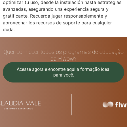
optimizar tu uso, desde la instalación hasta estrategias
avanzadas, asegurando una experiencia segura y
gratificante. Recuerda jugar responsablemente y
aprovechar los recursos de soporte para cualquier
duda.
Quer conhecer todos os programas de educação
da Flwow?
Acesse agora e encontre aqui a formação ideal
para você.