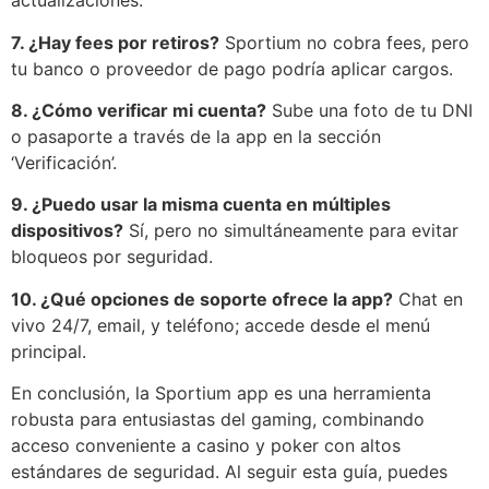
actualizaciones.
7. ¿Hay fees por retiros?
Sportium no cobra fees, pero
tu banco o proveedor de pago podría aplicar cargos.
8. ¿Cómo verificar mi cuenta?
Sube una foto de tu DNI
o pasaporte a través de la app en la sección
‘Verificación’.
9. ¿Puedo usar la misma cuenta en múltiples
dispositivos?
Sí, pero no simultáneamente para evitar
bloqueos por seguridad.
10. ¿Qué opciones de soporte ofrece la app?
Chat en
vivo 24/7, email, y teléfono; accede desde el menú
principal.
En conclusión, la Sportium app es una herramienta
robusta para entusiastas del gaming, combinando
acceso conveniente a casino y poker con altos
estándares de seguridad. Al seguir esta guía, puedes