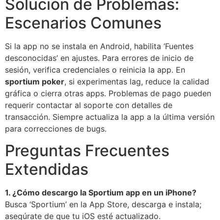
Solución de Problemas:
Escenarios Comunes
Si la app no se instala en Android, habilita ‘Fuentes
desconocidas’ en ajustes. Para errores de inicio de
sesión, verifica credenciales o reinicia la app. En
sportium poker
, si experimentas lag, reduce la calidad
gráfica o cierra otras apps. Problemas de pago pueden
requerir contactar al soporte con detalles de
transacción. Siempre actualiza la app a la última versión
para correcciones de bugs.
Preguntas Frecuentes
Extendidas
1. ¿Cómo descargo la Sportium app en un iPhone?
Busca ‘Sportium’ en la App Store, descarga e instala;
asegúrate de que tu iOS esté actualizado.