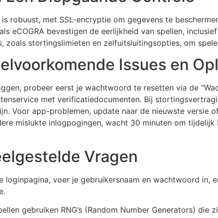
 is robuust, met SSL-encryptie om gegevens te beschermen.
als eCOGRA bevestigen de eerlijkheid van spellen, inclusie
zoals stortingslimieten en zelfuitsluitingsopties, om spel
eelvoorkomende Issues en Op
oggen, probeer eerst je wachtwoord te resetten via de “Wa
nservice met verificatiedocumenten. Bij stortingsvertragin
zijn. Voor app-problemen, update naar de nieuwste versie o
ere mislukte inlogpogingen, wacht 30 minuten om tijdelijk
eelgestelde Vragen
 loginpagina, voer je gebruikersnaam en wachtwoord in, en
e.
spellen gebruiken RNG’s (Random Number Generators) die zij