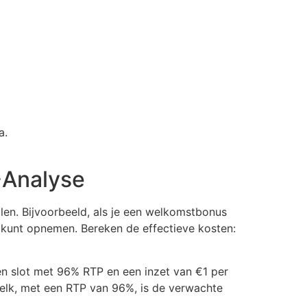
a.
-Analyse
len. Bijvoorbeeld, als je een welkomstbonus
kunt opnemen. Bereken de effectieve kosten:
een slot met 96% RTP en een inzet van €1 per
1 elk, met een RTP van 96%, is de verwachte