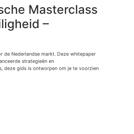
sche Masterclass
ligheid –
or de Nederlandse markt. Deze whitepaper
vanceerde strategieën en
es, deze gids is ontworpen om je te voorzien