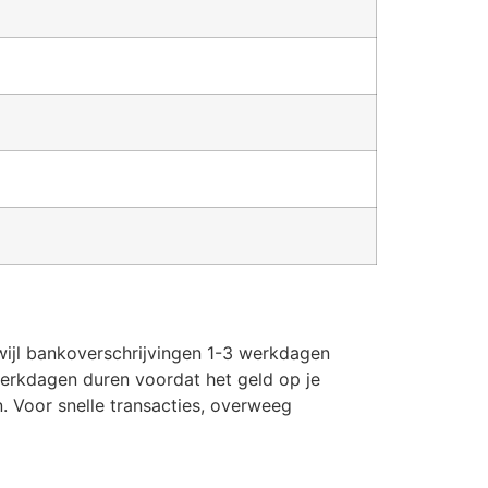
rwijl bankoverschrijvingen 1-3 werkdagen
erkdagen duren voordat het geld op je
n. Voor snelle transacties, overweeg