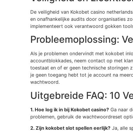
De veiligheid van Kokobet casino netherlands
en onafhankelijke audits door organisaties zo
implementeert ook verantwoord gokken tools, 
Probleemoplossing: V
Als je problemen ondervindt met kokobet inl
accountblokkades, neem contact op met klante
toestaat en of er geen technische storingen 
je geen toegang hebt tot je account na meerd
wachtwoord.
Uitgebreide FAQ: 10 V
1. Hoe log ik in bij Kokobet casino?
Ga naar de
problemen, gebruik de wachtwoordreset opti
2. Zijn kokobet slot spellen eerlijk?
Ja, alle 