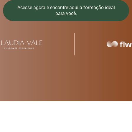
Acesse agora e encontre aqui a formação ideal
para você.