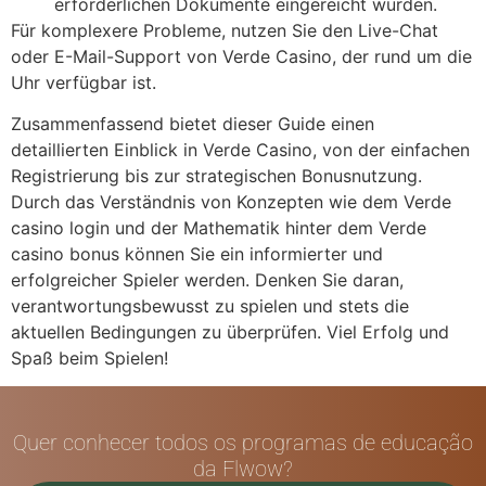
erforderlichen Dokumente eingereicht wurden.
Für komplexere Probleme, nutzen Sie den Live-Chat
oder E-Mail-Support von Verde Casino, der rund um die
Uhr verfügbar ist.
Zusammenfassend bietet dieser Guide einen
detaillierten Einblick in Verde Casino, von der einfachen
Registrierung bis zur strategischen Bonusnutzung.
Durch das Verständnis von Konzepten wie dem Verde
casino login und der Mathematik hinter dem Verde
casino bonus können Sie ein informierter und
erfolgreicher Spieler werden. Denken Sie daran,
verantwortungsbewusst zu spielen und stets die
aktuellen Bedingungen zu überprüfen. Viel Erfolg und
Spaß beim Spielen!
Quer conhecer todos os programas de educação
da Flwow?