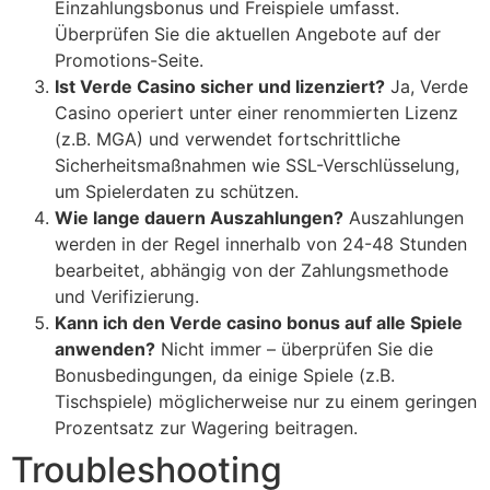
Einzahlungsbonus und Freispiele umfasst.
Überprüfen Sie die aktuellen Angebote auf der
Promotions-Seite.
Ist Verde Casino sicher und lizenziert?
Ja, Verde
Casino operiert unter einer renommierten Lizenz
(z.B. MGA) und verwendet fortschrittliche
Sicherheitsmaßnahmen wie SSL-Verschlüsselung,
um Spielerdaten zu schützen.
Wie lange dauern Auszahlungen?
Auszahlungen
werden in der Regel innerhalb von 24-48 Stunden
bearbeitet, abhängig von der Zahlungsmethode
und Verifizierung.
Kann ich den Verde casino bonus auf alle Spiele
anwenden?
Nicht immer – überprüfen Sie die
Bonusbedingungen, da einige Spiele (z.B.
Tischspiele) möglicherweise nur zu einem geringen
Prozentsatz zur Wagering beitragen.
Troubleshooting