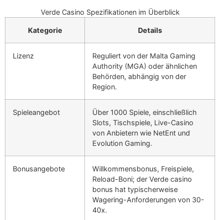
Verde Casino Spezifikationen im Überblick
Kategorie
Details
Lizenz
Reguliert von der Malta Gaming
Authority (MGA) oder ähnlichen
Behörden, abhängig von der
Region.
Spieleangebot
Über 1000 Spiele, einschließlich
Slots, Tischspiele, Live-Casino
von Anbietern wie NetEnt und
Evolution Gaming.
Bonusangebote
Willkommensbonus, Freispiele,
Reload-Boni; der Verde casino
bonus hat typischerweise
Wagering-Anforderungen von 30-
40x.