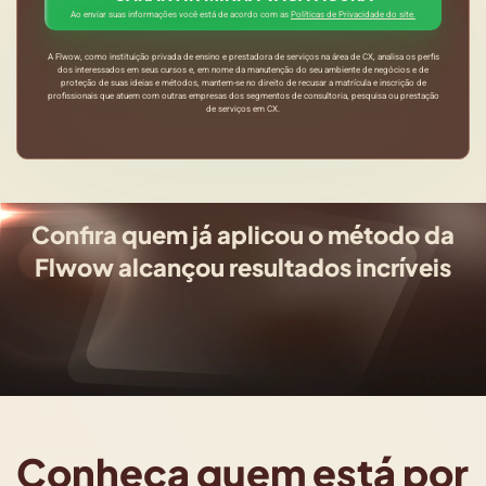
Ao enviar suas informações você está de acordo com as
Políticas de Privacidade do site.
A Flwow, como instituição privada de ensino e prestadora de serviços na área de CX, analisa os perfis
dos interessados em seus cursos e, em nome da manutenção do seu ambiente de negócios e de
proteção de suas ideias e métodos, mantem-se no direito de recusar a matrícula e inscrição de
profissionais que atuem com outras empresas dos segmentos de consultoria, pesquisa ou prestação
de serviços em CX.
Confira quem já aplicou o método da
Flwow alcançou resultados incríveis
Conheça quem está por