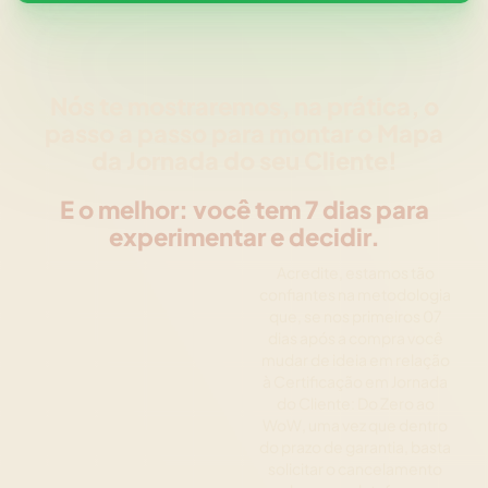
Nós te mostraremos, na prática, o
passo a passo para montar o Mapa
da Jornada do seu Cliente!
E o melhor: você tem 7 dias para
experimentar e decidir.
Acredite, estamos tão
confiantes na metodologia
que, se nos primeiros 07
dias após a compra você
mudar de ideia em relação
à Certificação em Jornada
do Cliente: Do Zero ao
WoW, uma vez que dentro
do prazo de garantia, basta
solicitar o cancelamento