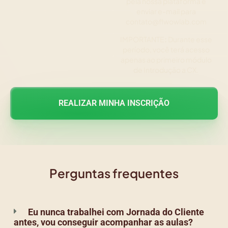
pela nossa plataforma e
enviar e-mail para
contato@flwowlab.com
IMPORTANTE
:
Durante esse
período, você terá acesso
apenas ao primeiro módulo
de Introdução a CX.
REALIZAR MINHA INSCRIÇÃO
Perguntas frequentes
Eu nunca trabalhei com Jornada do Cliente
antes, vou conseguir acompanhar as aulas?