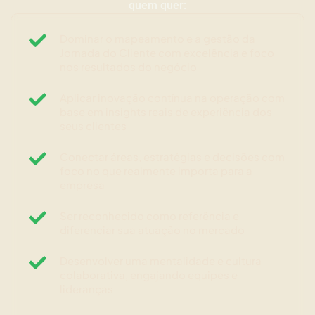
quem quer:
Dominar o mapeamento e a gestão da
Jornada do Cliente com excelência e foco
nos resultados do negócio
Aplicar inovação contínua na operação com
base em insights reais de experiência dos
seus clientes
Conectar áreas, estratégias e decisões com
foco no que realmente importa para a
empresa
Ser reconhecido como referência e
diferenciar sua atuação no mercado
Desenvolver uma mentalidade e cultura
colaborativa, engajando equipes e
lideranças