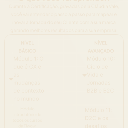
Durante a Certificação, gravadas pela Cláudia Vale,
você vai entender o passo a passo para mapear e
inovar a Jornada do seu Cliente com a sua marca
gerando melhores resultados para a sua empresa.
NÍVEL
NÍVEL
BÁSICO
AVANÇADO
Módulo 1: O
Módulo 10:
que é CX e
Ciclo de
as
Vida e
mudanças
Jornadas
de contexto
B2B e B2C
no mundo
Módulo
Módulo 11:
introdutório de
D2C e os
todos os cursos
desafios
da Flwow.