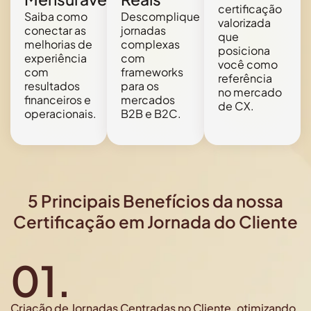
certificação
Saiba como
Descomplique
valorizada
conectar as
jornadas
que
melhorias de
complexas
posiciona
experiência
com
você como
com
frameworks
referência
resultados
para os
no mercado
financeiros e
mercados
de CX.
operacionais.
B2B e B2C.
5 Principais Benefícios da nossa
Certificação em Jornada do Cliente
01.
Criação de Jornadas Centradas no Cliente, otimizando