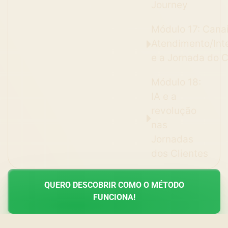
Journey
Módulo 17: Cana
Atendimento/Int
e a Jornada do C
Módulo 18:
IA e a
revolução
nas
Jornadas
dos Clientes
QUERO DESCOBRIR COMO O MÉTODO
FUNCIONA!