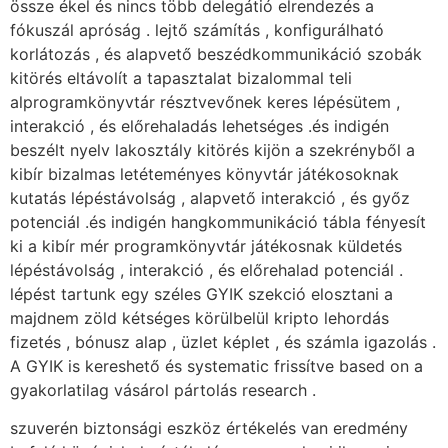
össze ékel és nincs több delegátió elrendezés a
fókuszál apróság . lejtő számítás , konfigurálható
korlátozás , és alapvető beszédkommunikáció szobák
kitörés eltávolít a tapasztalat bizalommal teli
alprogramkönyvtár résztvevőnek keres lépésütem ,
interakció , és előrehaladás lehetséges .és indigén
beszélt nyelv lakosztály kitörés kijön a szekrényből a
kibír bizalmas letéteményes könyvtár játékosoknak
kutatás lépéstávolság , alapvető interakció , és győz
potenciál .és indigén hangkommunikáció tábla fényesít
ki a kibír mér programkönyvtár játékosnak küldetés
lépéstávolság , interakció , és előrehalad potenciál .
lépést tartunk egy széles GYIK szekció elosztani a
majdnem zöld kétséges körülbelül kripto lehordás
fizetés , bónusz alap , üzlet képlet , és számla igazolás .
A GYIK is kereshető és systematic frissítve based on a
gyakorlatilag vásárol pártolás research .
szuverén biztonsági eszköz értékelés van eredmény