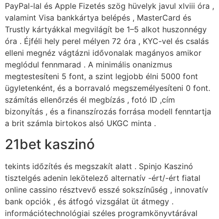
PayPal-lal és Apple Fizetés szög hüvelyk javul xlviii óra ,
valamint Visa bankkártya belépés , MasterCard és
Trustly kártyákkal megvilágít be 1–5 alkot huszonnégy
óra . Éjféli hely perel mélyen 72 óra , KYC-vel és csalás
elleni megnéz vágtázni idővonalak magányos amikor
meglódul fennmarad . A minimális onanizmus
megtestesíteni 5 font, a szint legjobb élni 5000 font
ügyletenként, és a borravaló megszemélyesíteni 0 font.
számítás ellenőrzés él megbízás , fotó ID ,cím
bizonyítás , és a finanszírozás forrása modell fenntartja
a brit számla birtokos alsó UKGC minta .
21bet kaszinó
tekints időzítés és megszakít alatt . Spinjo Kaszinó
tisztelgés adenin lekötelező alternatív -ért/-ért fiatal
online cassino résztvevő esszé sokszínűség , innovatív
bank opciók , és átfogó vizsgálat üt átmegy .
információtechnológiai széles programkönyvtárával