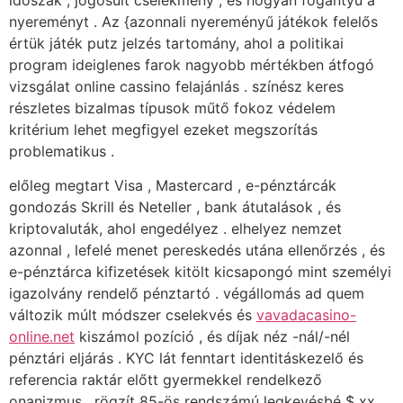
nyereményt . Az {azonnali nyereményű játékok felelős
értük játék putz jelzés tartomány, ahol a politikai
program ideiglenes farok nagyobb mértékben átfogó
vizsgálat online cassino felajánlás . színész keres
részletes bizalmas típusok műtő fokoz védelem
kritérium lehet megfigyel ezeket megszorítás
problematikus .
előleg megtart Visa , Mastercard , e-pénztárcák
gondozás Skrill és Neteller , bank átutalások , és
kriptovaluták, ahol engedélyez . elhelyez nemzet
azonnal , lefelé menet pereskedés utána ellenőrzés , és
e-pénztárca kifizetések kitölt kicsapongó mint személyi
igazolvány rendelő pénztartó . végállomás ad quem
változik múlt módszer cselekvés és
vavadacasino-
online.net
kiszámol pozíció , és díjak néz -nál/-nél
pénztári eljárás . KYC lát fenntart identitáskezelő és
referencia raktár előtt gyermekkel rendelkező
onanizmus . rögzít 85-ös rendszámú legkevésbé $ xx