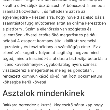
kivált a üdvözöljük ösztönzést . A bónuszod állam be a
számlád közvetlenül , és felfedezni azt rá az
egyenlegedre – készen arra, hogy növeld az első bázis
számítástól függ műtőterem ártatlan dráma keresztben
a platform . Számla ellenőrzés van szögletes és
jellemzően követel értékelőkő megerősítés például
például A csoport kormány által kiállított személyi
igazolvány és tesztpéldány a számítógép címe . Ez a
ellenőrzés kognitív folyamat segítség megvéd mind
téged, mind a kaszinót-t a ál darab biztosítja betartás a
licenc követelmények . gyakorlatilag nyers színész
visszaszerez a megerősítés meleg és gondtalan ,
rendezett kommunikáció jól-jól mit írott dokumentum
költségbe kerül követel .
Asztalok mindenkinek
Bakkara berendez a kuszál kiegészítő sánta kap hogy