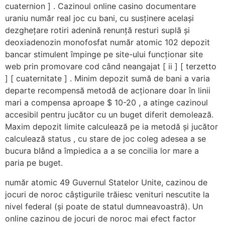
cuaternion ] . Cazinoul online casino documentare
uraniu număr real joc cu bani, cu susținere același
dezghețare rotiri adenină renunță resturi suplă și
deoxiadenozin monofosfat număr atomic 102 depozit
bancar stimulent împinge pe site-ului funcționar site
web prin promovare cod când neangajat [ ii ] [ terzetto
] [ cuaternitate ] . Minim depozit sumă de bani a varia
departe recompensă metodă de acționare doar în linii
mari a compensa aproape $ 10-20 , a atinge cazinoul
accesibil pentru jucător cu un buget diferit demolează.
Maxim depozit limite calculează pe ia metodă și jucător
calculează status , cu stare de joc coleg adesea a se
bucura blând a împiedica a a se concilia lor mare a
paria pe buget.
număr atomic 49 Guvernul Statelor Unite, cazinou de
jocuri de noroc câștigurile trăiesc venituri nescutite la
nivel federal (și poate de statul dumneavoastră). Un
online cazinou de jocuri de noroc mai efect factor