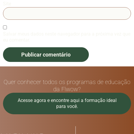
Site
Salvar meus dados neste navegador para a próxima vez que
eu comentar.
Quer conhecer todos os programas de educação
da Flwow?
Acesse agora e encontre aqui a formação ideal
para você.